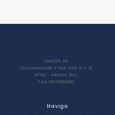
CAM.EDIL SRL
Zona Industriale II Fase Viale 12 n. 10
97100 – RAGUSA (RG)
P.IVA 01572250882
Naviga