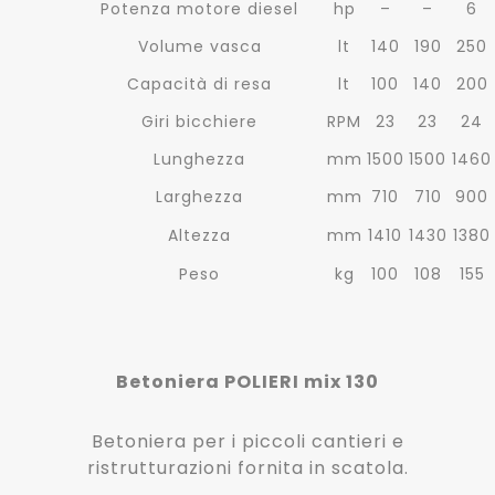
Potenza motore diesel
hp
–
–
6
Volume vasca
lt
140
190
250
Capacità di resa
lt
100
140
200
Giri bicchiere
RPM
23
23
24
Lunghezza
mm
1500
1500
1460
Larghezza
mm
710
710
900
Altezza
mm
1410
1430
1380
Peso
kg
100
108
155
Betoniera POLIERI mix 130
Betoniera per i piccoli cantieri e
ristrutturazioni fornita in scatola.