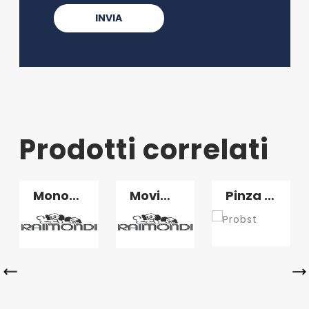
Monospazzola Maxititina
Movimentazione grandi formati Easy-Move
Pinza per cordoli Easygrip