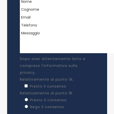
Dopo aver attentamente letto e
compreso
l'informativa sulla
privacy
,
Relativamente al punto 1A:
Presto il consenso
Relativamente al punto 1B:
Presto il consenso
Nego il consenso