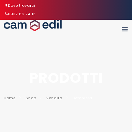
Dove trovarci
0932 66 74 16
PRODOTTI
Home
Shop
Vendita
Betoniera