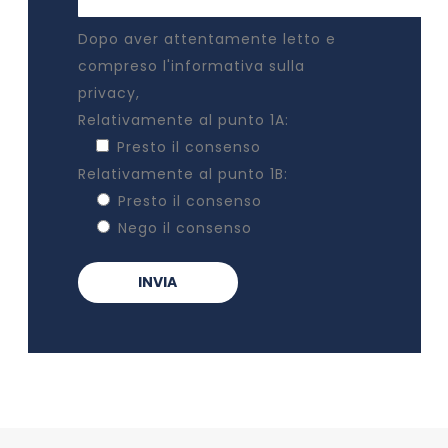
Dopo aver attentamente letto e
compreso
l'informativa sulla
privacy
,
Relativamente al punto 1A:
Presto il consenso
Relativamente al punto 1B:
Presto il consenso
Nego il consenso