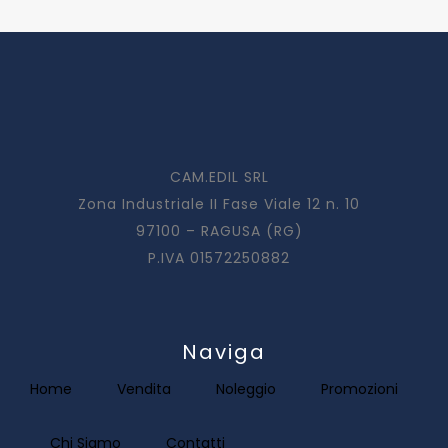
CAM.EDIL SRL
Zona Industriale II Fase Viale 12 n. 10
97100 – RAGUSA (RG)
P.IVA 01572250882
Naviga
Home
Vendita
Noleggio
Promozioni
Chi Siamo
Contatti